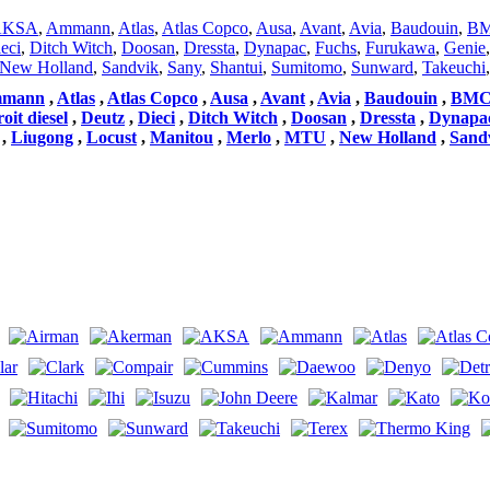
AKSA
,
Ammann
,
Atlas
,
Atlas Copco
,
Ausa
,
Avant
,
Avia
,
Baudouin
,
BM
eci
,
Ditch Witch
,
Doosan
,
Dressta
,
Dynapac
,
Fuchs
,
Furukawa
,
Genie
New Holland
,
Sandvik
,
Sany
,
Shantui
,
Sumitomo
,
Sunward
,
Takeuchi
mann
,
Atlas
,
Atlas Copco
,
Ausa
,
Avant
,
Avia
,
Baudouin
,
BMC 
oit diesel
,
Deutz
,
Dieci
,
Ditch Witch
,
Doosan
,
Dressta
,
Dynapa
,
Liugong
,
Locust
,
Manitou
,
Merlo
,
MTU
,
New Holland
,
Sand