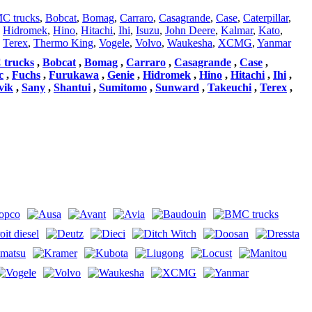
C trucks
,
Bobcat
,
Bomag
,
Carraro
,
Casagrande
,
Case
,
Caterpillar
,
,
Hidromek
,
Hino
,
Hitachi
,
Ihi
,
Isuzu
,
John Deere
,
Kalmar
,
Kato
,
,
Terex
,
Thermo King
,
Vogele
,
Volvo
,
Waukesha
,
XCMG
,
Yanmar
trucks
,
Bobcat
,
Bomag
,
Carraro
,
Casagrande
,
Case
,
c
,
Fuchs
,
Furukawa
,
Genie
,
Hidromek
,
Hino
,
Hitachi
,
Ihi
,
vik
,
Sany
,
Shantui
,
Sumitomo
,
Sunward
,
Takeuchi
,
Terex
,