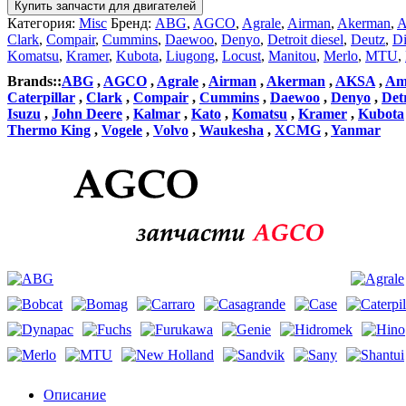
Купить запчасти для двигателей
Категория:
Misc
Бренд:
ABG
,
AGCO
,
Agrale
,
Airman
,
Akerman
,
Clark
,
Compair
,
Cummins
,
Daewoo
,
Denyo
,
Detroit diesel
,
Deutz
,
Di
Komatsu
,
Kramer
,
Kubota
,
Liugong
,
Locust
,
Manitou
,
Merlo
,
MTU
,
Brands::
ABG
,
AGCO
,
Agrale
,
Airman
,
Akerman
,
AKSA
,
Am
Caterpillar
,
Clark
,
Compair
,
Cummins
,
Daewoo
,
Denyo
,
Detr
Isuzu
,
John Deere
,
Kalmar
,
Kato
,
Komatsu
,
Kramer
,
Kubota
Thermo King
,
Vogele
,
Volvo
,
Waukesha
,
XCMG
,
Yanmar
Описание