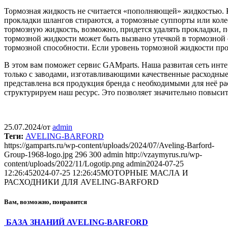
Тормозная жидкость не считается «пополняющей» жидкостью. К
прокладки шлангов стираются, а тормозные суппорты или кол
тормозную жидкость, возможно, придется удалять прокладки, 
тормозной жидкости может быть вызвано утечкой в тормозной 
тормозной способности. Если уровень тормозной жидкости прод
В этом вам поможет сервис GAMparts. Наша развитая сеть инт
только с заводами, изготавливающими качественные расходные
представлена вся продукция бренда с необходимыми для неё 
структурируем наш ресурс. Это позволяет значительно повысит
25.07.2024
/
от
admin
Теги:
AVELING-BARFORD
https://gamparts.ru/wp-content/uploads/2024/07/Aveling-Barford-
Group-1968-logo.jpg
296
300
admin
http://vzaymyrus.ru/wp-
content/uploads/2022/11/Logotip.png
admin
2024-07-25
12:26:45
2024-07-25 12:26:45
МОТОРНЫЕ МАСЛА И
РАСХОДНИКИ ДЛЯ AVELING-BARFORD
Вам, возможно, понравится
БАЗА ЗНАНИЙ AVELING-BARFORD