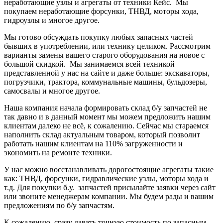
неработающие узлы и агрегаты от техники Кейс. Мы
покупаем неработающие форсунки, ТНВД, моторы хода,
гидроузлы и многое другое.
Мы готово обсуждать покупку любых запасных частей
бывших в употреблении, или технику целиком. Рассмотрим
варианты замены вашего старого оборудования на новое с
большой скидкой. Мы занимаемся всей техникой
представленной у нас на сайте и даже больше: экскаваторы,
погрузчики, трактора, коммунальные машины, бульдозеры,
самосвалы и многое другое.
Наша компания начала формировать склад б/у запчастей не
так давно и в данный момент мы можем предложить нашим
клиентам далеко не всё, к сожалению. Сейчас мы стараемся
наполнить склад актуальным товаром, который позволит
работать нашим клиентам на 110% загруженности и
экономить на ремонте техники.
У нас можно восстанавливать дорогостоящие агрегаты такие
как: ТНВД, форсунки, гидравлические узлы, моторы хода и
т.д. Для покупки б.у. запчастей присылайте заявки через сайт
или звоните менеджерам компании. Мы будем рады и вашим
предложениям по б/у запчастям.
К сожалению, сразу давать точную стоимость по запасным