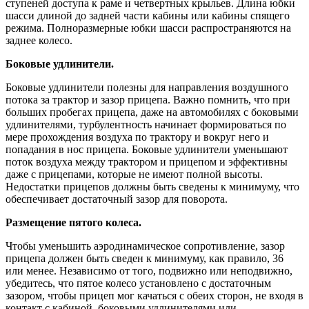
ступеней доступа к раме и четвертных крыльев. Длина юбки
шасси длиной до задней части кабины или кабины спящего
режима. Полноразмерные юбки шасси распространяются на
заднее колесо.
Боковые удлинители.
Боковые удлинители полезны для направления воздушного
потока за трактор и зазор прицепа. Важно помнить, что при
больших пробегах прицепа, даже на автомобилях с боковыми
удлинителями, турбулентность начинает формироваться по
мере прохождения воздуха по трактору и вокруг него и
попадания в нос прицепа. Боковые удлинители уменьшают
поток воздуха между трактором и прицепом и эффективны
даже с прицепами, которые не имеют полной высоты.
Недостатки прицепов должны быть сведены к минимуму, что
обеспечивает достаточный зазор для поворота.
Размещение пятого колеса.
Чтобы уменьшить аэродинамическое сопротивление, зазор
прицепа должен быть сведен к минимуму, как правило, 36
или менее. Независимо от того, подвижно или неподвижно,
убедитесь, что пятое колесо установлено с достаточным
зазором, чтобы прицеп мог качаться с обеих сторон, не входя в
контакт с кабиной, боковыми удлинителями или