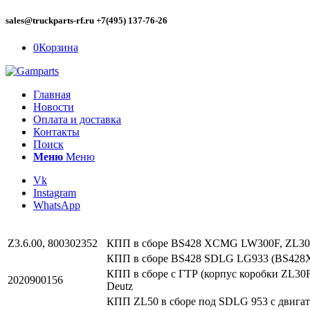
sales@truckparts-rf.ru +7(495) 137-76-26
0
Корзина
Главная
Новости
Оплата и доставка
Контакты
Поиск
Меню
Меню
Vk
Instagram
WhatsApp
Z3.6.00, 800302352
КПП в сборе BS428 XCMG LW300F, ZL30G
КПП в сборе BS428 SDLG LG933 (BS428X1
КПП в сборе с ГТР (корпус коробки ZL30
2020900156
Deutz
КПП ZL50 в сборе под SDLG 953 с двига