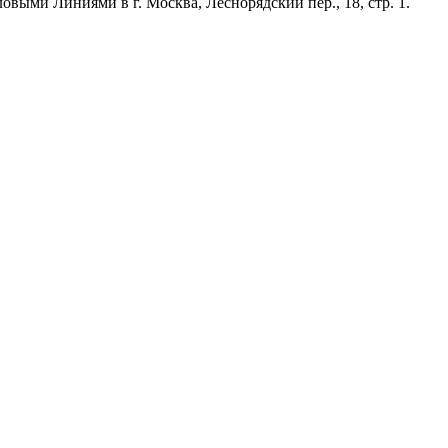
ыми Линиями в г. Москва, Леснорядский пер., 18, стр. 1.