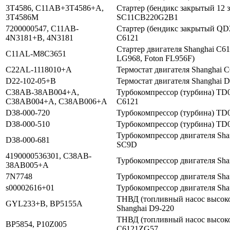
3T4586, C11AB+3T4586+A,
Стартер (бендикс закрытый 12 з
3T4586M
SC11CB220G2B1
7200000547, C11AB-
Стартер (бендикс закрытый QD2
4N3181+B, 4N3181
С6121
Стартер двигателя Shanghai C6
C11AL-M8C3651
LG968, Foton FL956F)
C22AL-1118010+A
Термостат двигателя Shanghai 
D22-102-05+B
Термостат двигателя Shanghai 
C38AB-38AB004+A,
Турбокомпрессор (турбина) TD
C38AB004+A, C38AB006+A
C6121
D38-000-720
Турбокомпрессор (турбина) TD0
D38-000-510
Турбокомпрессор (турбина) TD0
Турбокомпрессор двигателя Sh
D38-000-681
SC9D
4190000536301, C38AB-
Турбокомпрессор двигателя Sh
38AB005+A
7N7748
Турбокомпрессор двигателя Sha
s00002616+01
Турбокомпрессор двигателя Sh
ТНВД (топливный насос высоко
GYL233+B, BP5155А
Shanghai D9-220
ТНВД (топливный насос высоког
BP5854, P10Z005
C6121ZG57