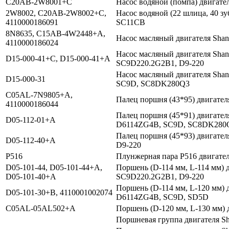
C20AB-2W8001+C
Насос водяной (помпа) двигате
2W8002, C20AB-2W8002+C,
Насос водяной (22 шлица, 40 зу
4110000186091
SC11CB
8N8635, C15AB-4W2448+A,
Насос масляный двигателя Sha
4110000186024
Насос масляный двигателя Shan
D15-000-41+C, D15-000-41+A
SC9D220.2G2B1, D9-220
Насос масляный двигателя Sha
D15-000-31
SC9D, SC8DK280Q3
C05AL-7N9805+A,
Палец поршня (43*95) двигател
4110000186044
Палец поршня (45*91) двигател
D05-112-01+A
D6114ZG4B, SC9D, SC8DK280
Палец поршня (45*93) двигател
D05-112-40+A
D9-220
P516
Плунжерная пара P516 двигате
D05-101-44, D05-101-44+A,
Поршень (D-114 мм, L-114 мм) д
D05-101-40+A
SC9D220.2G2B1, D9-220
Поршень (D-114 мм, L-120 мм) 
D05-101-30+B, 4110001002074
D6114ZG4B, SC9D, SD5D
C05AL-05AL502+A
Поршень (D-120 мм, L-130 мм) 
Поршневая группа двигателя Sh