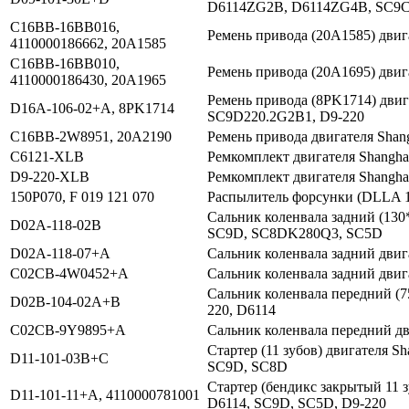
D6114ZG2B, D6114ZG4B, SC9
C16BB-16BB016,
Ремень привода (20A1585) двиг
4110000186662, 20A1585
C16BB-16BB010,
Ремень привода (20A1695) двиг
4110000186430, 20A1965
Ремень привода (8PK1714) двиг
D16A-106-02+A, 8PK1714
SC9D220.2G2B1, D9-220
C16BB-2W8951, 20A2190
Ремень привода двигателя Shang
C6121-XLB
Ремкомплект двигателя Shangh
D9-220-XLB
Ремкомплект двигателя Shangh
150P070, F 019 121 070
Распылитель форсунки (DLLA 1
Сальник коленвала задний (130*
D02A-118-02B
SC9D, SC8DK280Q3, SC5D
D02A-118-07+A
Сальник коленвала задний двиг
C02CB-4W0452+A
Сальник коленвала задний двиг
Сальник коленвала передний (7
D02B-104-02A+B
220, D6114
C02CB-9Y9895+A
Сальник коленвала передний дв
Стартер (11 зубов) двигателя 
D11-101-03B+C
SC9D, SC8D
Стартер (бендикс закрытый 11 з
D11-101-11+A, 4110000781001
D6114, SC9D, SC5D, D9-220