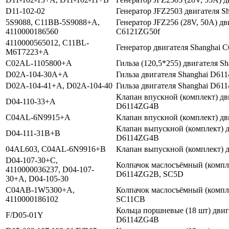
D11-102-02
Генератор JFZ2503 двигателя S
5S9088, C11BB-5S9088+A,
Генератор JFZ256 (28V, 50A) дв
4110000186560
C6121ZG50f
4110000565012, C11BL-
Генератор двигателя Shanghai
M6T7223+A
C02AL-1105800+A
Гильза (120,5*255) двигателя S
D02A-104-30А+А
Гильза двигателя Shanghai D611
D02A-104-41+A, D02A-104-40
Гильза двигателя Shanghai D61
Клапан впускной (комплект) дв
D04-110-33+A
D6114ZG4B
C04AL-6N9915+A
Клапан впускной (комплект) дв
Клапан выпускной (комплект) 
D04-111-31B+B
D6114ZG4B
04AL603, C04AL-6N9916+B
Клапан выпускной (комплект) д
D04-107-30+C,
Колпачок маслосъёмный (компле
4110000036237, D04-107-
D6114ZG2B, SC5D
30+A, D04-105-30
C04AB-1W5300+A,
Колпачок маслосъёмный (компле
4110000186102
SC11CB
Кольца поршневые (18 шт) дви
F/D05-01Y
D6114ZG4B