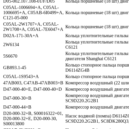
D05-002.107.108-01/F/D05
Кольца поршневые (18 шт) двиг
C05AL-1006694+A, C05AL-
1006695+A, C05AB-6I0499+A,
Кольца поршневые (18 шт) двиг
C121-05-000
C05AL-2W1707+A, C05AL-
Кольца поршневые (18 шт) двиг
2W1708+A, C05AL-7E6047+A
D02A-171-30A+A
Кольца уплотнительные гильзы 
Кольца уплотнительные гильзы (
2W6134
C6121
Кольца уплотнительные гильзы 
5S6670
двигателя Shanghai C6121
Кольцо стопорное пальца порш
GB893.1-45
D6114ZG4B
C05AL-1S9543+A
Кольцо стопорное пальца поршн
47AB003, C47AB-47AB003+B
Компрессор воздушный (22 шлиц
D47-000-40+E, D47-000-40+D
Компрессор воздушный двигате
Компрессор воздушный двигате
D47-000-30+B
SC9D220.2G2B1
D47-000-44+B
Компрессор воздушный двигате
D20-000-32+B, S00016322+01,
Насос водяной (помпа) D6114ZQ
D20-000-32+E, D20-000-30,
SC9D220.2G2B1, SC8DK280Q3,
S00013800