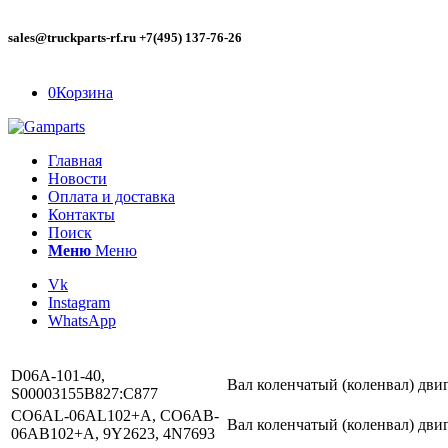
sales@truckparts-rf.ru +7(495) 137-76-26
0
Корзина
Главная
Новости
Оплата и доставка
Контакты
Поиск
Меню
Меню
Vk
Instagram
WhatsApp
D06A-101-40,
Вал коленчатый (коленвал) дви
S00003155B827:C877
CO6AL-06AL102+A, CO6AB-
Вал коленчатый (коленвал) двиг
06AB102+A, 9Y2623, 4N7693