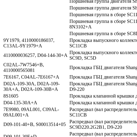
Поршневая группа двигателя Sh
Поршневая группа двигателя Sh
Поршневая группа в сборе SC
Поршневая группа в сборе SC
8N3102+A
Поршневая группа в сборе SC
9Y1979, 4110000186037,
Прокладка выпускного коллекто
C13AL-9Y1979+A
SC11CB
Прокладка выпускного коллекто
4110000036257, D04-144-30+A
SC9D, SC5D
C02AL-7W7546+B,
Прокладка ГБЦ двигателя Shan
4110000565081
7E6167, C04AL-7E6167+A
Прокладка ГБЦ двигателя Shang
D02A-109-30A, D02A-109-
Прокладка ГБЦ двигателя Shan
30A+A, D02A-109-30B+A
D9-220
8S1605
Прокладка клапанной крышки д
D04-135-30A+A
Прокладка клапанной крышки д
7E9980, 09AL001, C09AL-
Распредвал (вал распределитель
09AL001+A
SC11CB
Распредвал (вал распределитель
D09-101-40+B, S00013514+05
SC9D220.2G2B1, D9-220
Распредвал (вал распределитель
D09-101-30E+D