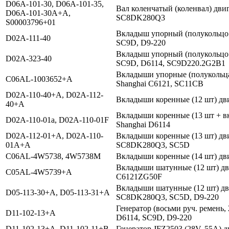
D06A-101-30, D06A-101-35,
Вал коленчатый (коленвал) дви
D06A-101-30A+A,
SC8DK280Q3
S00003796+01
Вкладыш упорный (полукольцо к
D02A-111-40
SC9D, D9-220
Вкладыш упорный (полукольцо к
D02A-323-40
SC9D, D6114, SC9D220.2G2B1
Вкладыши упорные (полукольца 
C06AL-1003652+A
Shanghai С6121, SC11CB
D02A-110-40+A, D02A-112-
Вкладыши коренные (12 шт) дви
40+A
Вкладыши коренные (13 шт + в
D02A-110-01a, D02A-110-01F
Shanghai D6114
D02A-112-01+A, D02A-110-
Вкладыши коренные (13 шт) дви
01A+A
SC8DK280Q3, SC5D
C06AL-4W5738, 4W5738M
Вкладыши коренные (14 шт) дв
Вкладыши шатунные (12 шт) дви
C05AL-4W5739+A
С6121ZG50F
Вкладыши шатунные (12 шт) дв
D05-113-30+A, D05-113-31+A
SC8DK280Q3, SC5D, D9-220
Генератор (восьми руч. ремень,
D11-102-13+A
D6114, SC9D, D9-220
D11-102-13+A, D11-102-11+B
Генератор JFZ2503 (28V, 55A) д