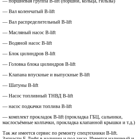
— поршневая группа B-lift (поршни, кольца, гильзы)
— Вал коленчатый B-lift
— Вал распределительный B-lift
— Масляный насос B-lift
— Водяной насос B-lift
— Блок цилиндров B-lift
— Головка блока цилиндров B-lift
— Клапана впускные и выпускные B-lift
— Шатуны B-lift
— Насос топливный ТНВД B-lift
— насос подкачки топлива B-lift
— комплект прокладок B-lift (прокладка ГБЦ, сальники,
маслосъёмные колпачки, прокладка клапанной крышки и т.д.)
Так же имеется сервис по ремонту спецтехники B-lift.
Запчасти Б-Лифт в наличии и под заказ. Имеется наличный и