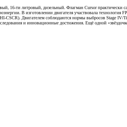
овый, 16-ти литровый, дизельный. Флагман Cursor практически с
троэнергии. В изготовлении двигателя участвовала технология F
I-CSCR). Двигателем соблюдаются нормы выбросов Stage IV/Tier 
сследования и инновационные достижения. Ещё одной «звёздочко